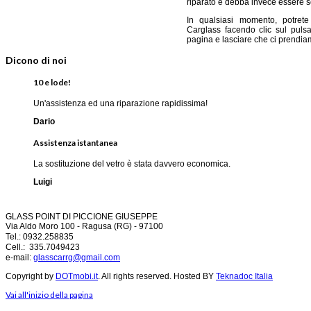
riparato e debba invece essere so
In qualsiasi momento, potret
Carglass facendo clic sul pulsa
pagina e lasciare che ci prendiamo
Dicono di noi
10 e lode!
Un'assistenza ed una riparazione rapidissima!
Dario
Assistenza istantanea
La sostituzione del vetro è stata davvero economica.
Luigi
GLASS POINT DI PICCIONE GIUSEPPE
Via Aldo Moro 100 -
Ragusa (RG) -
97100
Tel.: 0932.258835
Cell.: 335.7049423
e-mail:
glasscarrg@gmail.com
Copyright by
DOTmobi.it
. All rights reserved. Hosted BY
Teknadoc Italia
Vai all'inizio della pagina