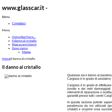
www.glasscar.it -
Menu
Contattaci
Menu
Home
Start here...
Il danno al cristallo
Riparazone interni
Dove siamo
Mappa
Home
Il danno al cristallo
Il danno al cristallo
Qualsiasi sia il danno al parabrez
Carglass è in grado di assistervi.
Carglass è in grado di effettuare
lunotto e dei vetri danneggiati
interventi di riparazione o sostit
garantiti presso tutti i centri Ca
In questa sezione potrete sapern
parabrezza da noi utilizzati (gr
cristalli) e scoprire cosa succed