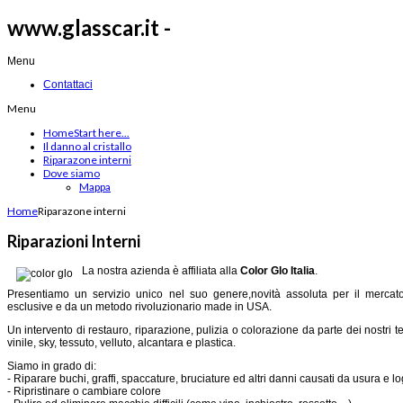
www.glasscar.it -
Menu
Contattaci
Menu
Home
Start here...
Il danno al cristallo
Riparazone interni
Dove siamo
Mappa
Home
Riparazone interni
Riparazioni Interni
La nostra azienda è affiliata alla
Color Glo Italia
.
Presentiamo un servizio unico nel suo genere,novità assoluta per il mercato 
esclusive e da un metodo rivoluzionario made in USA.
Un intervento di restauro, riparazione, pulizia o colorazione da parte dei nostri te
vinile, sky, tessuto, velluto, alcantara e plastica.
Siamo in grado di:
- Riparare buchi, graffi, spaccature, bruciature ed altri danni causati da usura e l
- Ripristinare o cambiare colore