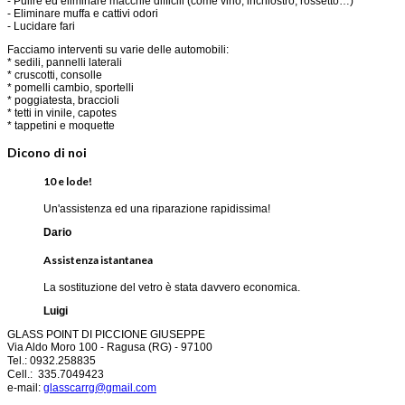
- Pulire ed eliminare macchie difficili (come vino, inchiostro, rossetto…)
- Eliminare muffa e cattivi odori
- Lucidare fari
Facciamo interventi su varie delle automobili:
* sedili, pannelli laterali
* cruscotti, consolle
* pomelli cambio, sportelli
* poggiatesta, braccioli
* tetti in vinile, capotes
* tappetini e moquette
Dicono di noi
10 e lode!
Un'assistenza ed una riparazione rapidissima!
Dario
Assistenza istantanea
La sostituzione del vetro è stata davvero economica.
Luigi
GLASS POINT DI PICCIONE GIUSEPPE
Via Aldo Moro 100 -
Ragusa (RG) -
97100
Tel.: 0932.258835
Cell.: 335.7049423
e-mail:
glasscarrg@gmail.com